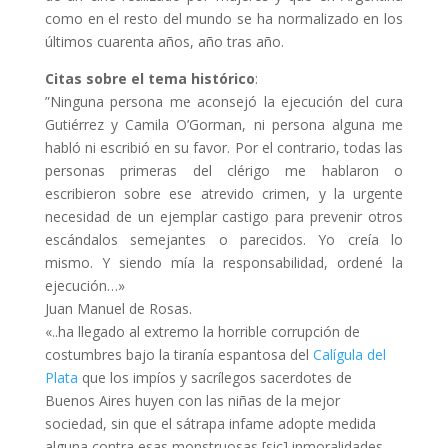
como en el resto del mundo se ha normalizado en los
últimos cuarenta años, año tras año.
Citas sobre el tema histórico
:
”Ninguna persona me aconsejó la ejecución del cura
Gutiérrez y Camila O’Gorman, ni persona alguna me
habló ni escribió en su favor. Por el contrario, todas las
personas primeras del clérigo me hablaron o
escribieron sobre ese atrevido crimen, y la urgente
necesidad de un ejemplar castigo para prevenir otros
escándalos semejantes o parecidos. Yo creía lo
mismo. Y siendo mía la responsabilidad, ordené la
ejecución…»
Juan Manuel de Rosas.
«..ha llegado al extremo la horrible corrupción de
costumbres bajo la tiranía espantosa del
Calígula del
Plata
que los impíos y sacrílegos sacerdotes de
Buenos Aires huyen con las niñas de la mejor
sociedad, sin que el sátrapa infame adopte medida
alguna contra esas monstruosas [sic] inmoralidades.