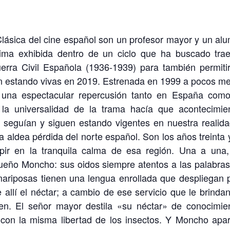
Clásica del cine español son un profesor mayor y un al
ima exhibida dentro de un ciclo que ha buscado trae
rra Civil Española (1936-1939) para también permiti
en estando vivas en 2019. Estrenada en 1999 a pocos m
vo una espectacular repercusión tanto en España com
la universalidad de la trama hacía que acontecimie
a seguían y siguen estando vigentes en nuestra realida
 aldea pérdida del norte español. Son los años treinta 
mpir en la tranquila calma de esa región. Una a una,
queño Moncho: sus oidos siempre atentos a las palabras
mariposas tienen una lengua enrollada que despliegan 
e allí el néctar; a cambio de ese servicio que le brindan
len. El señor mayor destila «su néctar» de conocimie
con la misma libertad de los insectos. Y Moncho apa