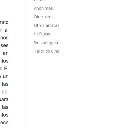
Anónimos.
Directores
umno
Otros artistas
r al
Películas
rnos
Sin categoría
eses
Taller de Cine
o en
ntos
d.El
y un
 las
 del
para
 las
ntos
rece