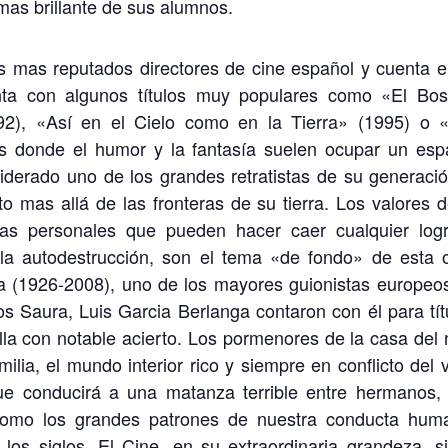
 mas brillante de sus alumnos.
s mas reputados directores de cine español y cuenta e
nta con algunos títulos muy populares como «El Bo
2), «Así en el Cielo como en la Tierra» (1995) o 
os donde el humor y la fantasía suelen ocupar un esp
derado uno de los grandes retratistas de su generació
o mas allá de las fronteras de su tierra. Los valores d
ías personales que pueden hacer caer cualquier log
, la autodestrucción, son el tema «de fondo» de esta 
 (1926-2008), uno de los mayores guionistas europeo
os Saura, Luis Garcia Berlanga contaron con él para tít
rilla con notable acierto. Los pormenores de la casa del 
ilia, el mundo interior rico y siempre en conflicto del v
ue conducirá a una matanza terrible entre hermanos,
omo los grandes patrones de nuestra conducta hum
 los siglos. El Cine, en su extraordinaria grandeza, s