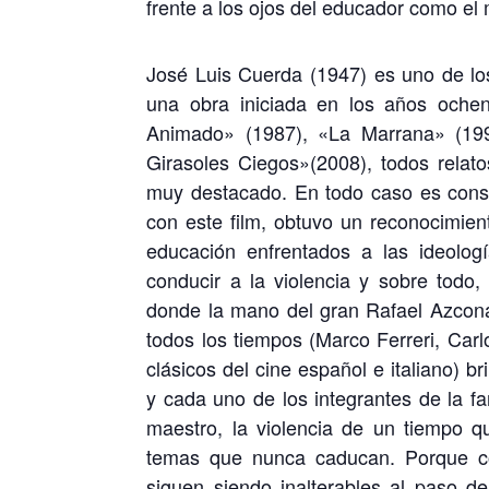
frente a los ojos del educador como el
José Luis Cuerda (1947) es uno de lo
una obra iniciada en los años oche
Animado» (1987), «La Marrana» (199
Girasoles Ciegos»(2008), todos relat
muy destacado. En todo caso es consi
con este film, obtuvo un reconocimient
educación enfrentados a las ideolog
conducir a la violencia y sobre todo
donde la mano del gran Rafael Azcona
todos los tiempos (Marco Ferreri, Carl
clásicos del cine español e italiano) b
y cada uno de los integrantes de la fam
maestro, la violencia de un tiempo q
temas que nunca caducan. Porque c
siguen siendo inalterables al paso de