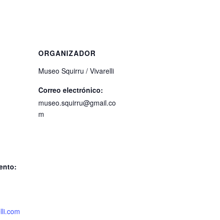
ORGANIZADOR
Museo Squirru / Vivarelli
Correo electrónico:
museo.squirru@gmail.co
m
ento:
lli.com