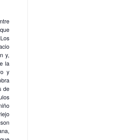
ntre
sque
«Los
acio
n y,
e la
ro y
obra
s de
ulos
niño
iejo
 son
ana,
igue