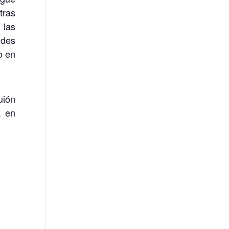
tras
 las
ndes
o en
uión
a en