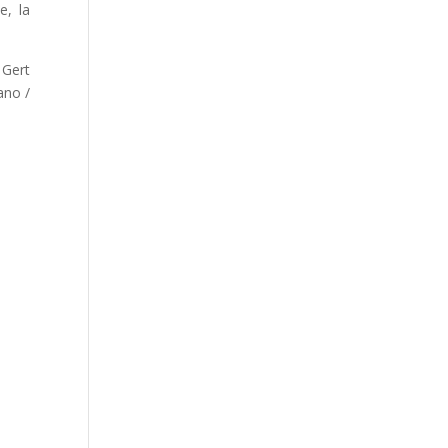
e, la
 Gert
ano /