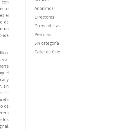
a con
Anónimos.
mento
es el
Directores
ho de
Otros artistas
an un
Películas
donde
Sin categoría
Taller de Cine
tico.
cía a
narra
aquel
cal y
, sin
os le
prete
go de
rrera
e los
inal.