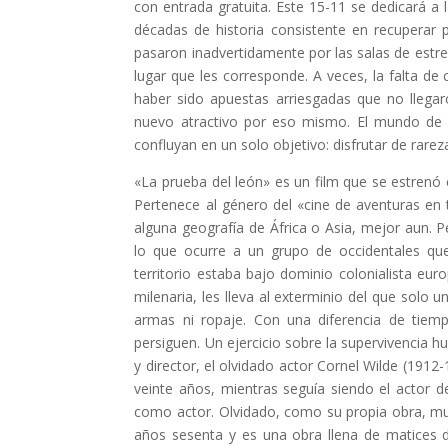
con entrada gratuita. Este 15-11 se dedicará a 
décadas de historia consistente en recuperar
pasaron inadvertidamente por las salas de estre
lugar que les corresponde. A veces, la falta de 
haber sido apuestas arriesgadas que no llega
nuevo atractivo por eso mismo. El mundo de 
confluyan en un solo objetivo: disfrutar de rarez
«La prueba del león» es un film que se estrenó 
Pertenece al género del «cine de aventuras en 
alguna geografía de África o Asia, mejor aun. 
lo que ocurre a un grupo de occidentales que 
territorio estaba bajo dominio colonialista eur
milenaria, les lleva al exterminio del que solo un
armas ni ropaje. Con una diferencia de tiem
persiguen. Un ejercicio sobre la supervivencia h
y director, el olvidado actor Cornel Wilde (1912-
veinte años, mientras seguía siendo el actor d
como actor. Olvidado, como su propia obra, mur
años sesenta y es una obra llena de matices d