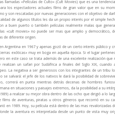
las llamadas «Películas de Culto» (Cult Movies) que es una tendenci
 para los espectadores actuales films de gran valor que en su mo
no y son rescatadas por nuevas generaciones con el objetivo de darl
calidad de algunos títulos les da un propio interés por el simple hec
ron a buen puerto o también películas realmente malas que gener
las «cult movies» no puede ser mas que amplio y democrático, 
as de diferente origen.
en Argentina en 1967 y apenas gozó de un cierto interés público y crí
tierras exóticas» muy en boga en aquella época. Si el lugar pertene
Pero en este caso se trata además de una excelente realización que 
realizan un safari por Sudáfrica a finales del Siglo XIX, cuando 
opeo. La negativa a ser generosos con los integrantes de un tribu lo
o se salvará: el jefe de los nativos le dará la posibilidad de sobrevivir
po, correrá en punta mientras detrás decenas de hombres furios
umana en situaciones y paisajes extremos, da la posibilidad a su intér
1989) a realizar su mejor obra dentro de las ocho que dirigió a lo lar
e films de aventuras, piratas u otros géneros que recorrió en su ca
ió en 1989. Hoy, su película está dentro de las mas revalorizadas d
onde la aventura es interpretada desde un punto de vista muy orig