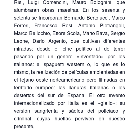
Risi, Luigi Comencini, Mauro Bolognini, que
alumbraran obras maestras. En los sesenta y
setenta se incorporan Bernardo Bertolucci, Marco
Ferreri, Francesco Rosi, Antonio Pietrangeli,
Marco Bellochio, Ettore Scola, Mario Bava, Sergio
Leone, Dario Argento, que cultivan diferentes
miradas: desde el cine político al de terror
pasando por un genero «inventado» por los
italianos: el spaguetti western o, lo que es lo
mismo, la realización de películas ambientadas en
el lejano oeste norteamericano pero filmadas en
territorio europeo: las llanuras italianas o los
desiertos del sur de España. El otro invento
internacionalizado por Italia es el «giallo»: su
versión sangrienta y sádica del policíaco y
criminal, cuyas huellas perviven en nuestro
presente,