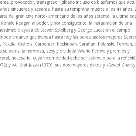
ente, provocador, transgresor (tildado incluso de blasfemo) que act
 años cincuenta y sesenta, hasta su temprana muerte a los 41 años. E
arte del gran cine norte- americano de los años setenta, la ultima ed
de Ronald Reagan al poder, y por consiguiente, la instauración de una
a inestimable ayuda de Steven Spielberg y George Lucas en el campo
eriodo creativo que inunda hasta hoy las pantallas: los mejores Scors
 Pakula, Nichols, Carpenter, Peckinpah, Sarafian, Polanski, Forman, 
su actriz, la hermosa, sexy y olvidada Valerie Perrine y premios y
eral, necesario, cuya incomodidad debe ser estimulo para la reflexi
972) y «All that Jazz» (1979), sus dos mayores éxitos y «Sweet Charity