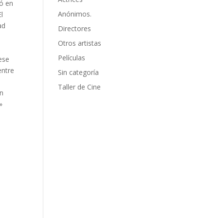
uó en
Anónimos.
l
ad
Directores
Otros artistas
Películas
ese
entre
Sin categoría
Taller de Cine
ón
»