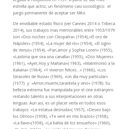
estrella que actriz, un fenómeno casi sociológico: el
juego permanente de aceptar ser Mito.
De envidiable estado físico (ver Cannes 2014 o Tribeca
2014), sus trabajos mas memorables entre 1953/1979
son «Dos noches con Cleopatra» (1954),»El oro de
Nápoles» (1954), «La mujer del río» (1954), «El signo
de Venus» (1954), «Pan,amor y Sophia Loren» (1955),
«Lastima que sea una canalla» (1955), «Dos Mujeres»
(1961), «Ayer,Hoy y Mañana»( 1963), «Matrimonio a la
Italiana» (1964), «Y vivieron felices…» (1966), «Los
Girasoles de Rusia» (1969), «Un día muy particular»
(1977) y «Amor,muerte,tarantela y vino» (1978). Su
belleza extrema fue manipulada por el cine extranjero
restando talento a sus interpretaciones en otras
lenguas. Aun así, es un placer verla en todos esos
trabajos: «La estatua desnuda»( 1957), «Deseo bajo
los Olmos» (1958), «Te veré en mis brazos» (1958),
«La llave»(1958), «La bahía de los ensueños» (1960),