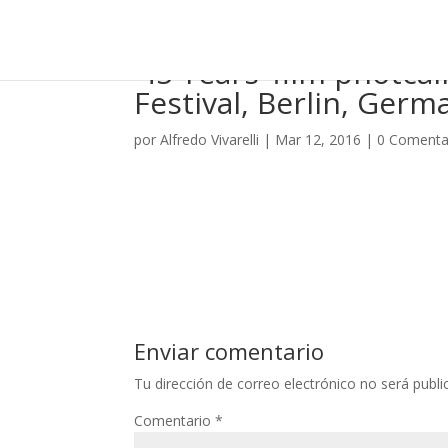
’45 Years’ film photcal
Festival, Berlin, Germ
por
Alfredo Vivarelli
|
Mar 12, 2016
|
0 Comenta
Enviar comentario
Tu dirección de correo electrónico no será publi
Comentario
*