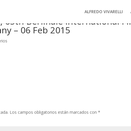
ALFREDO VIVARELLI
l, 65th Berlinale International F
any – 06 Feb 2015
rios
cada.
Los campos obligatorios están marcados con
*