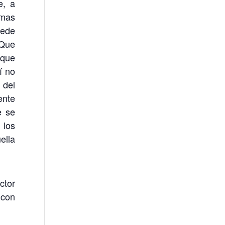
e, a
 mas
uede
 Que
 que
í no
 del
ente
e se
 los
ella
ctor
 con