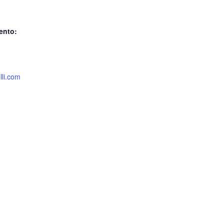
ento:
lli.com