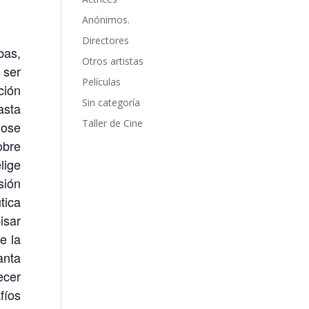
Anónimos.
Directores
bas,
Otros artistas
 ser
Películas
ción
Sin categoría
asta
Taller de Cine
dose
obre
lige
sión
tica
isar
e la
anta
ecer
fíos