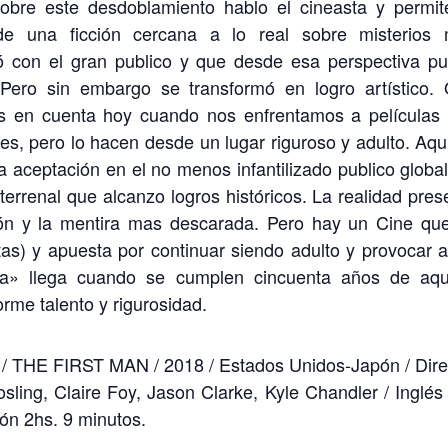
obre este desdoblamiento hablo el cineasta y permit
de una ficción cercana a lo real sobre misterios
ó con el gran publico y que desde esa perspectiva p
Pero sin embargo se transformó en logro artístico.
s en cuenta hoy cuando nos enfrentamos a películas
s, pero lo hacen desde un lugar riguroso y adulto. Aqu
a aceptación en el no menos infantilizado publico global
errenal que alcanzo logros históricos. La realidad pres
ión y la mentira mas descarada. Pero hay un Cine qu
tas) y apuesta por continuar siendo adulto y provocar a
a» llega cuando se cumplen cincuenta años de aqu
rme talento y rigurosidad.
E FIRST MAN / 2018 / Estados Unidos-Japón / Dire
ling, Claire Foy, Jason Clarke, Kyle Chandler / Inglés
ión 2hs. 9 minutos.