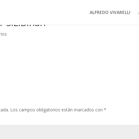
ALFREDO VIVARELLI
 S.L.Bihan
rios
cada.
Los campos obligatorios están marcados con
*