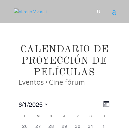
CALENDARIO DE
PROYECCIÓN DE
PELÍCULAS
Eventos
Cine fórum
6/1/2025
Navega
Navega
Mes
de
Seleccionar
de
L
M
X
J
V
S
D
Calendario
fecha.
vistas
vistas
0
0
0
0
0
0
0
26
27
28
29
30
31
1
de
de