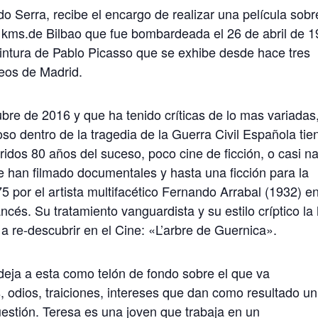
o Serra, recibe el encargo de realizar una película sobr
kms.de Bilbao que fue bombardeada el 26 de abril de 
intura de Pablo Picasso que se exhibe desde hace tres
eos de Madrid.
bre de 2016 y que ha tenido críticas de lo mas variadas
oso dentro de la tragedia de la Guerra Civil Española tie
idos 80 años del suceso, poco cine de ficción, o casi n
 se han filmado documentales y hasta una ficción para la
5 por el artista multifacético Fernando Arrabal (1932) e
ncés. Su tratamiento vanguardista y su estilo críptico la
a re-descubrir en el Cine: «L’arbre de Guernica».
eja a esta como telón de fondo sobre el que va
 odios, traiciones, intereses que dan como resultado un
estión. Teresa es una joven que trabaja en un