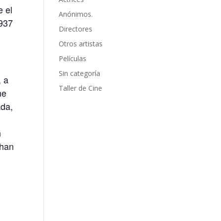
e el
Anónimos.
1937
Directores
Otros artistas
Películas
Sin categoría
, a
Taller de Cine
ne
ada,
n
 han