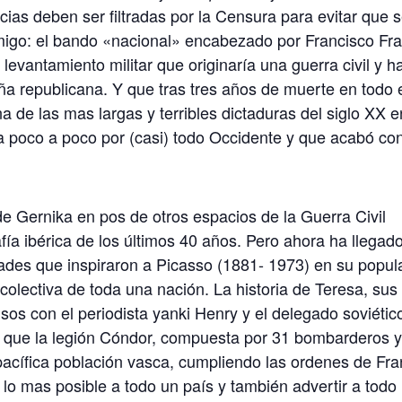
ias deben ser filtradas por la Censura para evitar que 
migo: el bando «nacional» encabezado por Francisco Fr
levantamiento militar que originaría una guerra civil y h
aña republicana. Y que tras tres años de muerte en todo 
na de las mas largas y terribles dictaduras del siglo XX e
 poco a poco por (casi) todo Occidente y que acabó con
de Gernika en pos de otros espacios de la Guerra Civil
ía ibérica de los últimos 40 años. Pero ahora ha llegad
dades que inspiraron a Picasso (1881- 1973) en su popul
colectiva de toda una nación. La historia de Teresa, sus
os con el periodista yanki Henry y el delegado soviétic
o que la legión Cóndor, compuesta por 31 bombarderos 
pacífica población vasca, cumpliendo las ordenes de Fr
r lo mas posible a todo un país y también advertir a todo