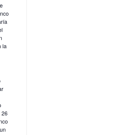
se
anco
aría
el
n
 la
o
ar
o
y 26
anco
 un