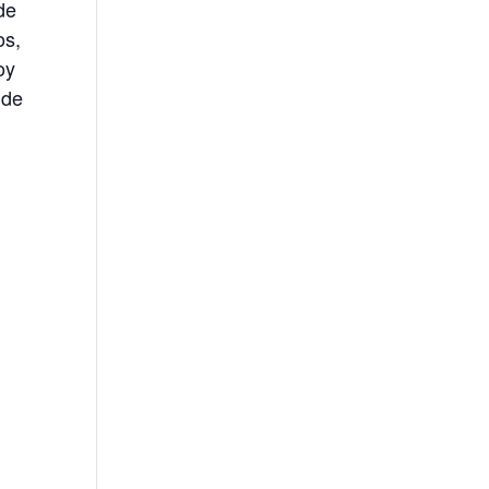
de
os,
oy
 de
n
e