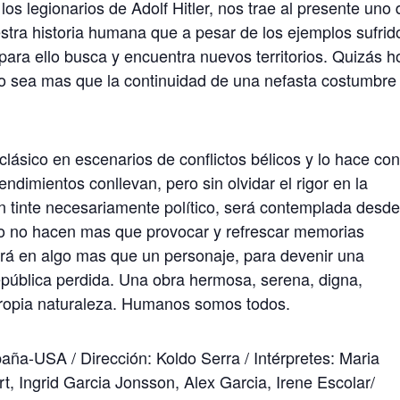
los legionarios de Adolf Hitler, nos trae al presente uno 
estra historia humana que a pesar de los ejemplos sufrid
para ello busca y encuentra nuevos territorios. Quizás h
 no sea mas que la continuidad de una nefasta costumbre
 clásico en escenarios de conflictos bélicos y lo hace co
ndimientos conllevan, pero sin olvidar el rigor en la
un tinte necesariamente político, será contemplada desd
aso no hacen mas que provocar y refrescar memorias
irá en algo mas que un personaje, para devenir una
epública perdida. Una obra hermosa, serena, digna,
 propia naturaleza. Humanos somos todos.
ña-USA / Dirección: Koldo Serra / Intérpretes: Maria
, Ingrid Garcia Jonsson, Alex Garcia, Irene Escolar/