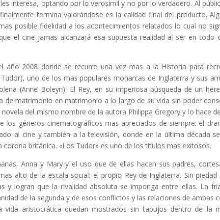
 les interesa, optando por lo verosímil y no por lo verdadero. Al públi
 finalmente termina valorándose es la calidad final del producto. Al
as posible fidelidad a los acontecimientos relatados lo cual no sign
ue el cine jamas alcanzará esa supuesta realidad al ser en todo 
 del año 2008 donde se recurre una vez mas a la Historia para recr
nry Tudor), uno de los mas populares monarcas de Inglaterra y sus a
Bolena (Anne Boleyn). El Rey, en su imperiosa búsqueda de un her
va de matrimonio en matrimonio a lo largo de su vida sin poder cons
a novela del mismo nombre de la autora Philippa Gregory y lo hace d
de los géneros cinematográficos mas apreciados de siempre: el dr
do al cine y también a la televisión, donde en la última década s
la corona británica. «Los Tudor» es uno de los títulos mas exitosos.
manas, Anna y Mary y el uso que de ellas hacen sus padres, corte
 alto de la escala social: el propio Rey de Inglaterra. Sin piedad 
 y logran que la rivalidad absoluta se imponga entre ellas. La fri
nidad de la segunda y de esos conflictos y las relaciones de ambas c
la vida aristocrática quedan mostrados sin tapujos dentro de la 