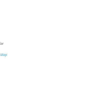
lar
e Map