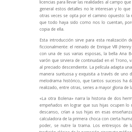
licencias para llevar las realidades al campo que
general estos detalles no le interesan y lo que
otras veces se opta por el camino opuesto: la m
que todo haya sido como nos lo cuentan, porq
copia de ella.
Esta introducción sirve para esta realización
ficcionalmente: el reinado de Enrique Vlll (He
con una de sus varias esposas, la bella Ana 
varón que sirviera de continuidad en el Trono, 
al preciado descendiente. La película adapta un
manera suntuosa y exquisita a través de uno 
melodrama histórico, que tantos sucesos ha da
realizado, entre otras, series a mayor gloria de 
«La otra Bolena» narra la historia de dos her
empeñados en lograr que sus hijas ocupen lo mas
descanso, crían a sus hijas en esas enseñanzas
calculadora de la primera choca con cierta huma
poder, se nutre la trama. Los entresijos de 