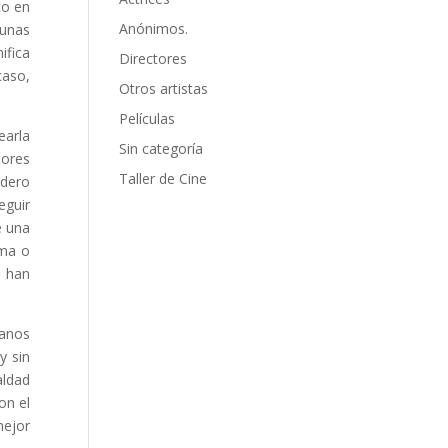
co en
Anónimos.
gunas
ifica
Directores
caso,
Otros artistas
Películas
earla
Sin categoría
mores
Taller de Cine
edero
eguir
e una
ama o
e han
sanos
y sin
aldad
on el
mejor