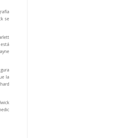
rafía
ck se
rlett
 está
mayne
igura
ue la
chard
dwick
nedic