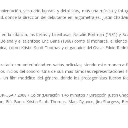
.
bientación, vestuario lujosos y detallistas, mas una música y fotog
d, donde la dirección del debutante en largometrajes, Justin Chadwi
n la infancia, las bellas y talentosas Natalie Portman (1981) y Sca
 Bolena y el talentoso Eric Bana (1968) como el monarca, el elenco
tánica, como Kristin Scott Thomas y el ganador del Oscar Eddie Red
tratada con anterioridad en varias películas, siendo este monarca f
e los inicios del sonoro. Una de sus mas famosas representaciones f
, un film modélico del género, donde los protagonistas fueron Ri
USA / 2008 / Color (Duración 1.45 minutos / Dirección Justin Cha
on, Eric Bana, Kristin Scott-Thomas, Mark Rylance, Jim Sturgess, Be