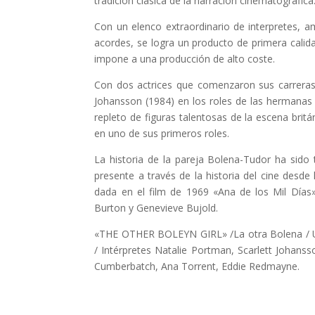
tradición clásica de la narración cinematográfica
Con un elenco extraordinario de interpretes, am
acordes, se logra un producto de primera calida
impone a una producción de alto coste.
Con dos actrices que comenzaron sus carreras e
Johansson (1984) en los roles de las hermanas
repleto de figuras talentosas de la escena bri
en uno de sus primeros roles.
La historia de la pareja Bolena-Tudor ha sido 
presente a través de la historia del cine desd
dada en el film de 1969 «Ana de los Mil Días»
Burton y Genevieve Bujold.
«THE OTHER BOLEYN GIRL» /La otra Bolena / UK-
/ Intérpretes Natalie Portman, Scarlett Johanss
Cumberbatch, Ana Torrent, Eddie Redmayne.