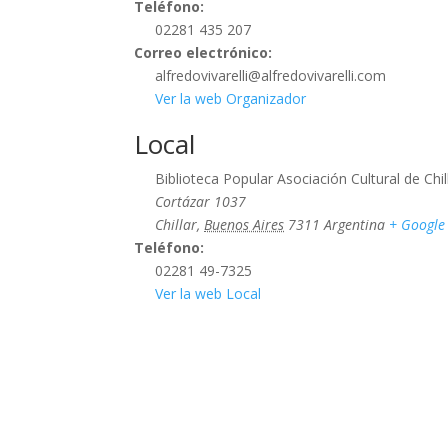
Teléfono:
02281 435 207
Correo electrónico:
alfredovivarelli@alfredovivarelli.com
Ver la web Organizador
Local
Biblioteca Popular Asociación Cultural de Chil
Cortázar 1037
Chillar
,
Buenos Aires
7311
Argentina
+ Googl
Teléfono:
02281 49-7325
Ver la web Local