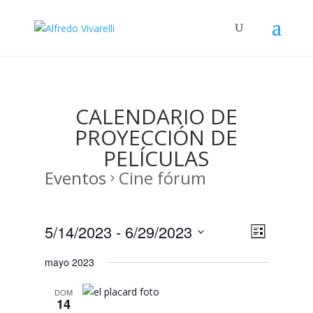
CALENDARIO DE
PROYECCIÓN DE
PELÍCULAS
Eventos
Cine fórum
Navega
Navega
5/14/2023
 - 
6/29/2023
Lista
de
de
Seleccionar
vistas
vistas
mayo 2023
fecha.
de
Evento
DOM
14