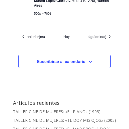
Museo López Claro
Av. Mitre 410, Azul, Buenos
Aires
500$ – 700$
Eventos
Eventos
anterior(es)
Hoy
siguiente(s)
Suscribirse al calendario
Artículos recientes
TALLER CINE DE MUJERES: «EL PIANO» (1993).
TALLER CINE DE MUJERES: «TE DOY MIS OJOS» (2003)
TALLER CINE DE MUJERES: «EL MAR PROFUNDO Y