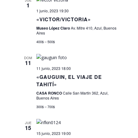
JUE
1
Evento
1 junio, 2023 19:30
«VICTOR/VICTORIA»
Museo López Claro
Av. Mitre 410, Azul, Buenos
Aires
400$ – 500$
DOM
11
11 junio, 2023 18:00
«GAUGUIN, EL VIAJE DE
TAHITÍ»
CASA RONCO
Calle San Martín 362, Azul,
Buenos Aires
300$ – 700$
JUE
15
15 junio, 2023 19:00