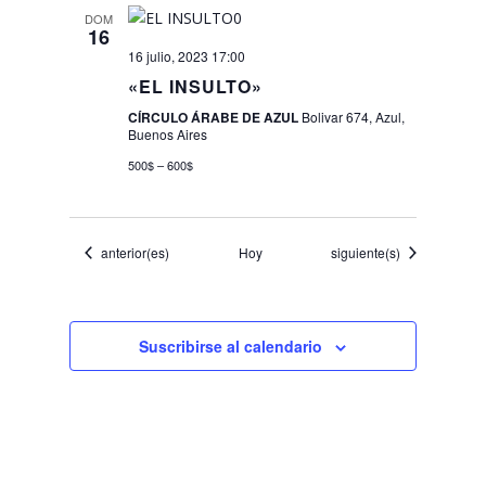
DOM
16
16 julio, 2023 17:00
«EL INSULTO»
CÍRCULO ÁRABE DE AZUL
Bolivar 674, Azul,
Buenos Aires
500$ – 600$
Eventos
Eventos
anterior(es)
Hoy
siguiente(s)
Suscribirse al calendario