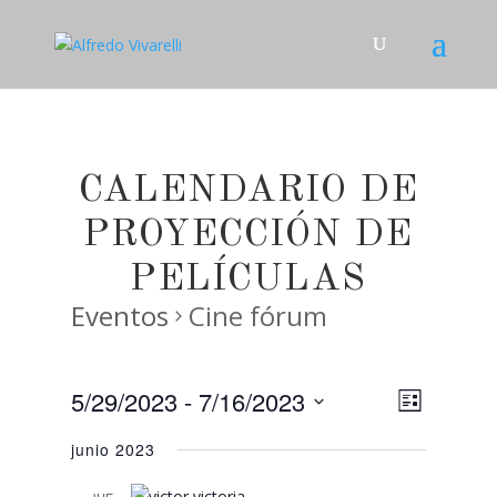
CALENDARIO DE
PROYECCIÓN DE
PELÍCULAS
Eventos
Cine fórum
5/29/2023
 - 
7/16/2023
Navega
Navega
Lista
de
Seleccionar
de
junio 2023
fecha.
vistas
vistas
de